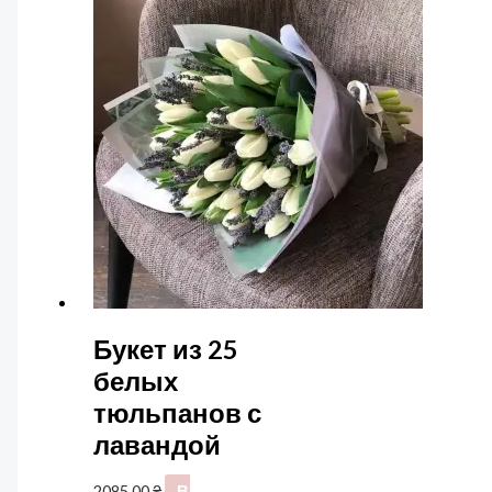
Букет из 25
белых
тюльпанов с
лавандой
2085,00
₴
В