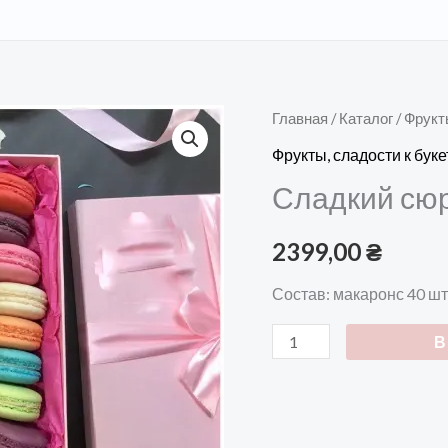
Количество
Главная
/
Каталог
/
Фрукт
товара
Фрукты, сладости к бук
Сладкий
Сладкий сю
сюрприз
№11
2399,00
₴
Состав: макаронс 40 шт,
В