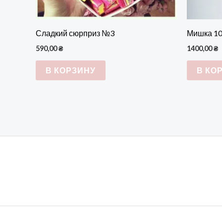
Сладкий сюрприз №3
Мишка 10
590,00
₴
1400,00
₴
В КОРЗИНУ
В КО