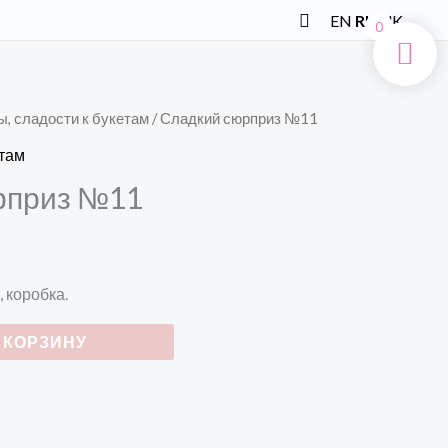
Поиск
EN
RU
UK
0
ы, сладости к букетам
/ Сладкий сюрприз №11
етам
рприз №11
 коробка.
 КОРЗИНУ