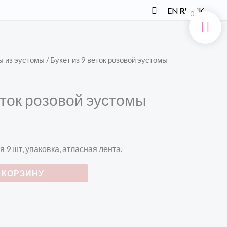
Поиск
EN
RU
UK
0
ы из эустомы
/ Букет из 9 веток розовой эустомы
еток розовой эустомы
 9 шт, упаковка, атласная лента.
 КОРЗИНУ