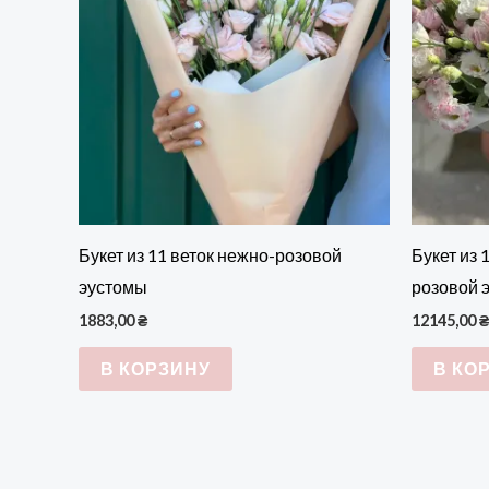
Букет из 11 веток нежно-розовой
Букет из 
эустомы
розовой 
1883,00
₴
12145,00
₴
В КОРЗИНУ
В КО