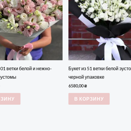
101 ветки белой и нежно-
Букет из 51 ветки белой эуст
эустомы
черной упаковке
6580,00
₴
РЗИНУ
В КОРЗИНУ