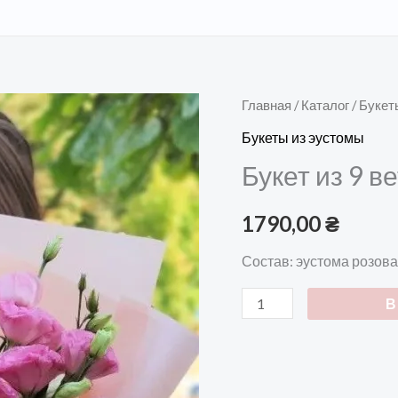
Количество
Главная
/
Каталог
/
Букет
товара
Букеты из эустомы
Букет
Букет из 9 в
из
9
1790,00
₴
веток
розовой
Состав: эустома розовая
эустомы
В