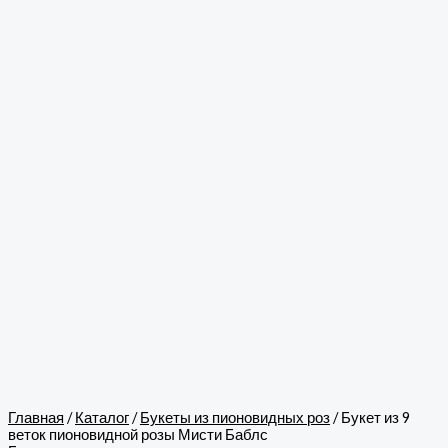
Главная
/
Каталог
/
Букеты из пионовидных роз
/ Букет из 9
веток пионовидной розы Мисти Баблс