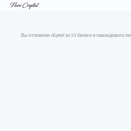
Перейти
к
содержимому
Количество
Вы отложили «Букет из 51 белого и лавандового п
товара
Букет
из
51
синего
ириса