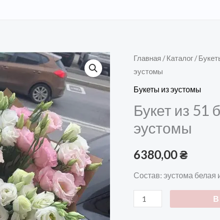
Количество
Главная
/
Каталог
/
Букет
эустомы
товара
Букет
Букеты из эустомы
из
Букет из 51
51
эустомы
белой
и
6380,00
₴
нежно-
розовой
Состав: эустома белая 
эустомы
В