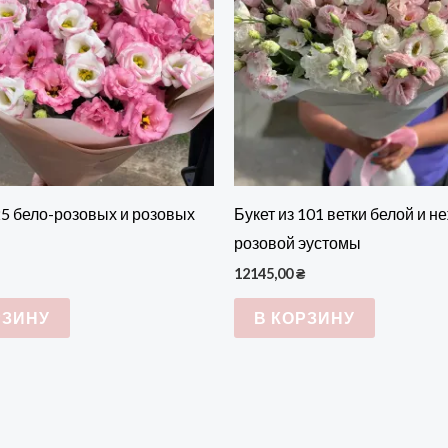
25 бело-розовых и розовых
Букет из 101 ветки белой и н
розовой эустомы
12145,00
₴
РЗИНУ
В КОРЗИНУ