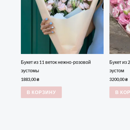
Букет из 11 веток нежно-розовой
Букет из 
эустомы
эустом
1883,00
₴
3200,00
₴
В КОРЗИНУ
В КО