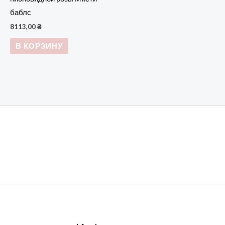
баблс
8113,00
₴
В КОРЗИНУ