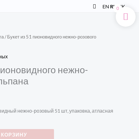
Поиск
EN
RU
UK
0
та
/ Букет из 51 пионовидного нежно-розового
ных
 пионовидного нежно-
льпана
видный нежно-розовый 51 шт, упаковка, атласная
 КОРЗИНУ