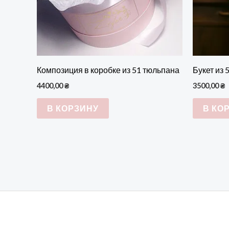
Композиция в коробке из 51 тюльпана
Букет из 
4400,00
₴
3500,00
₴
В КОРЗИНУ
В КО