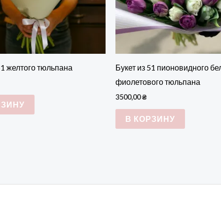
51 желтого тюльпана
Букет из 51 пионовидного бе
фиолетового тюльпана
3500,00
₴
РЗИНУ
В КОРЗИНУ