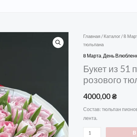
Количество
Главная
/
Каталог
/
8 Мар
тюльпана
товара
Букет
8 Марта
,
День Влюблен
из
Букет из 51
51
розового тю
пионовидного
нежно-
4000,00
₴
розового
тюльпана
Состав: тюльпан пионо
лента.
В