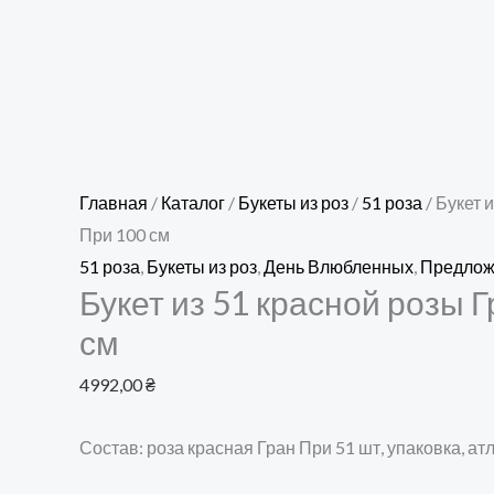
Главная
/
Каталог
/
Букеты из роз
/
51 роза
/ Букет 
При 100 см
51 роза
,
Букеты из роз
,
День Влюбленных
,
Предлож
Букет из 51 красной розы 
см
4992,00
₴
Состав: роза красная Гран При 51 шт, упаковка, ат