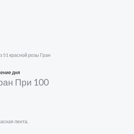
из 51 красной розы Гран
ение дня
Гран При 100
ласная лента.