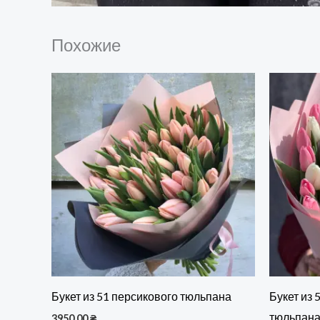
Похожие
Букет из 51 персикового тюльпана
Букет из 
тюльпан
3950,00
₴