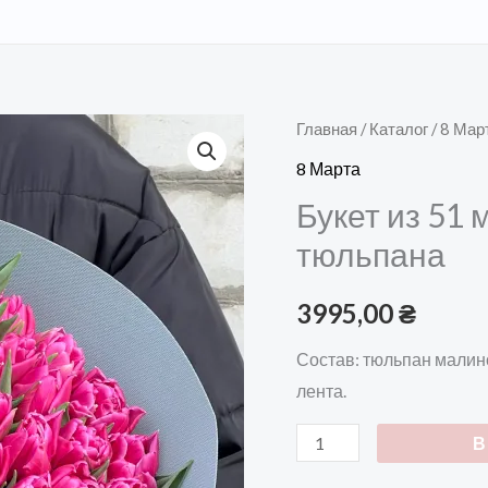
Количество
Главная
/
Каталог
/
8 Мар
товара
8 Марта
Букет
Букет из 51
из
тюльпана
51
малинового
3995,00
₴
пионовидного
тюльпана
Состав: тюльпан малин
лента.
В