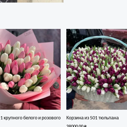
51 крупного белого и розового
Корзина из 501 тюльпана
а
38000,00
₴