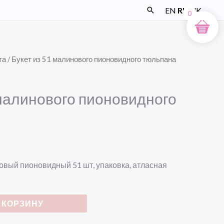
Поиск
EN
RU
UK
0
та
/ Букет из 51 малинового пионовидного тюльпана
 малинового пионовидного
овый пионовидный 51 шт, упаковка, атласная
 КОРЗИНУ