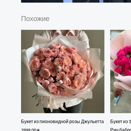
Похожие
Букет из пионовидной розы Джульетта
Букет из 
Рич бабл
2998,00
₴