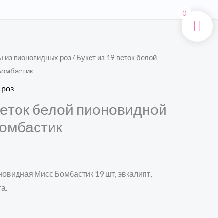
Поиск
0
ы из пионовидных роз
/ Букет из 19 веток белой
Бомбастик
 роз
 веток белой пионовидной
омбастик
новидная Мисс Бомбастик 19 шт, эвкалипт,
а.