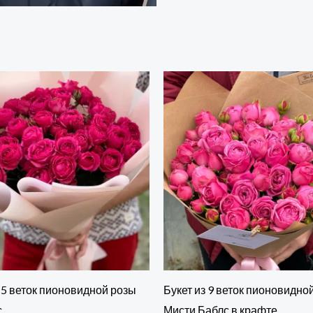
15 веток пионовидной розы
Букет из 9 веток пионовидно
с
Мисти Баблс в крафте