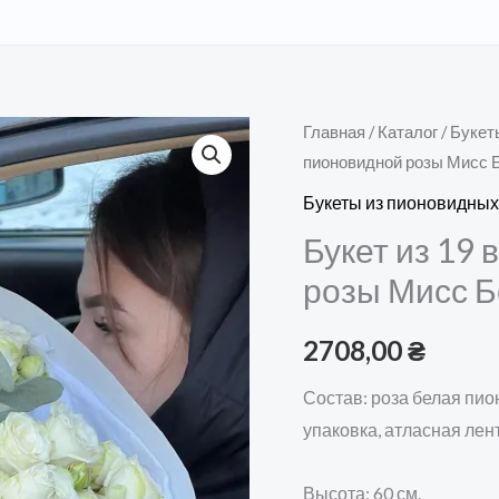
Количество
Главная
/
Каталог
/
Букет
пионовидной розы Мисс 
товара
Букет
Букеты из пионовидных
из
Букет из 19
19
розы Мисс Б
веток
белой
2708,00
₴
пионовидной
розы
Состав: роза белая пио
Мисс
упаковка, атласная лент
Бомбастик
Высота: 60 см.